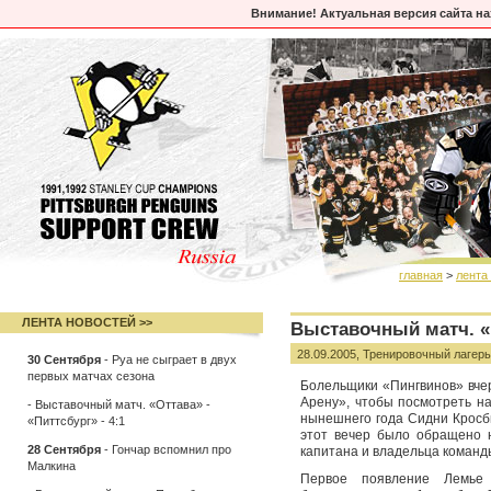
Внимание! Актуальная версия сайта н
главная
>
лента
ЛЕНТА НОВОСТЕЙ >>
Выставочный матч. «П
28.09.2005,
Тренировочный лагерь
30 Сентября
-
Руа не сыграет в двух
первых матчах сезона
Болельщики «Пингвинов» вче
Арену», чтобы посмотреть н
-
Выставочный матч. «Оттава» -
нынешнего года Сидни Кросби 
«Питтсбург» - 4:1
этот вечер было обращено н
28 Сентября
-
Гончар вспомнил про
капитана и владельца команд
Малкина
Первое появление Лемь