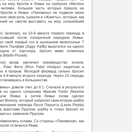
ть на игру Кросби и Лемье на трибунах «Меллон
человек, большая часть которых пришла на
 Кросби и Лемье. «Пингвины» не подвели своих
спехе свою роль сыграли и «Жакеты», которые, как
зней не смогли выставить на игру сильнейший
ic Jackman), на 10-й минуте первого периода в
осивший после поперечной передачи Лемье.
вал свой первый гол в нынешнем межсезонье 7
 Зигги Палффи (Ziggy Palffy) выкатился на одного
едачу от партнера, бросил мимо голкипера
(Martin Prusek).
e) вновь увеличил преимущество хозяев,
. Рико Фата (Rico Fata) обокрал защитник а
на в прорыв. Молодой форвард сильно бросил
а 4-й минуте второго периода. Через 24 секунды
отличившись в большинстве.
вины» довели счет до 6:1. Сначала в результате
ев на одного соперника Максим Тэлбо (Maxime
едачи Лемье, а затем Лемье снова сделал
раз Мэлону, который забросил свою вторую шайбу
 окончания периода Лассе Пирьета (Lasse Pirjeta)
д воротами Прусека шайбу и точно бросил по
Жакеты» заменили Прусека.
бменялись голами. Со стороны «Пингвинов», как
росби отличился Рекки.