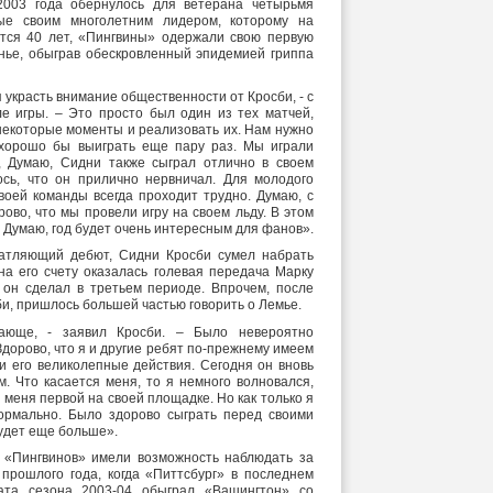
003 года обернулось для ветерана четырьмя
ые своим многолетним лидером, которому на
тся 40 лет, «Пингвины» одержали свою первую
ье, обыграв обескровленный эпидемией гриппа
украсть внимание общественности от Кросби, - с
е игры. – Это просто был один из тех матчей,
 некоторые моменты и реализовать их. Нам нужно
 хорошо бы выиграть еще пару раз. Мы играли
, Думаю, Сидни также сыграл отлично в своем
ось, что он прилично нервничал. Для молодого
воей команды всегда проходит трудно. Думаю, с
рово, что мы провели игру на своем льду. В этом
. Думаю, год будет очень интересным для фанов».
атляющий дебют, Сидни Кросби сумел набрать
на его счету оказалась голевая передача Марку
ю он сделал в третьем периоде. Впрочем, после
сби, пришлось большей частью говорить о Лемье.
ающе, - заявил Кросби. – Было невероятно
Здорово, что я и другие ребят по-прежнему имеем
 и его великолепные действия. Сегодня он вновь
м. Что касается меня, то я немного волновался,
я меня первой на своей площадке. Но как только я
ормально. Было здорово сыграть перед своими
удет еще больше».
 «Пингвинов» имели возможность наблюдать за
прошлого года, когда «Питтсбург» в последнем
ата сезона 2003-04 обыграл «Вашингтон» со