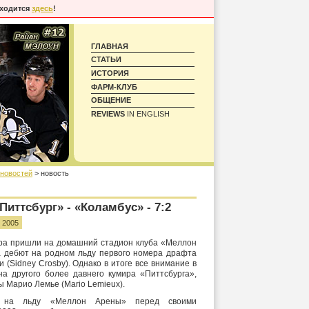
аходится
здесь
!
ГЛАВНАЯ
СТАТЬИ
ИСТОРИЯ
ФАРМ-КЛУБ
ОБЩЕНИЕ
REVIEWS
IN ENGLISH
 новостей
> новость
иттсбург» - «Коламбус» - 7:2
 2005
ра пришли на домашний стадион клуба «Меллон
а дебют на родном льду первого номера драфта
(Sidney Crosby). Однако в итоге все внимание в
а другого более давнего кумира «Питтсбурга»,
ы Марио Лемье (Mario Lemieux).
е на льду «Меллон Арены» перед своими