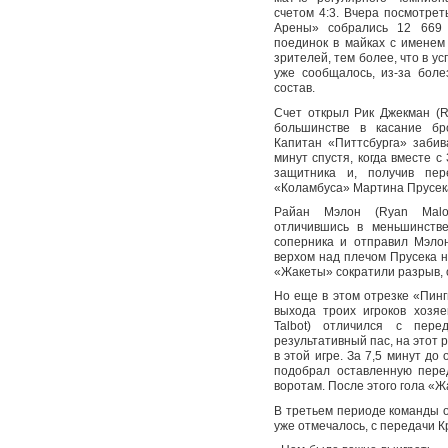
счетом 4:3. Вчера посмотре
Арены» собрались 12 669 
поединок в майках с именем
зрителей, тем более, что в у
уже сообщалось, из-за боле
состав.
Счет открыл Рик Джекман (R
большинстве в касание бр
Капитан «Питтсбурга» заби
минут спустя, когда вместе с
защитника и, получив пер
«Коламбуса» Мартина Прусека 
Райан Мэлон (Ryan Malon
отличившись в меньшинстве
соперника и отправил Мэло
верхом над плечом Прусека н
«Жакеты» сократили разрыв, 
Но еще в этом отрезке «Пинг
выхода троих игроков хозя
Talbot) отличился с пер
результативный пас, на этот 
в этой игре. За 7,5 минут до
подобрал оставленную пере
воротам. После этого гола «
В третьем периоде команды о
уже отмечалось, с передачи К