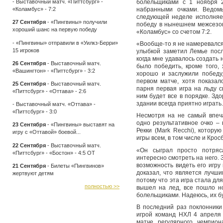
болельщиками с 1 ноября 2
-
Выставочный матч. «Питтсбург» -
набранными очками. Ведом
«Коламбус» - 7:2
следующей неделе исполняе
27 Сентября
-
«Пингвины» получили
победу в нынешнем межсезон
хороший шанс на первую победу
«Коламбус» со счетом 7:2.
-
«Пингвины» отправили в «Уилкз-Берри»
«Вообще-то я не намеревался 
15 игроков
улыбкой заметил Лемье посл
когда мне удавалось создать
26 Сентября
-
Выставочный матч.
было победить, кроме того,
«Вашингтон» - «Питтсбург» - 3:2
хорошо и заслужили победу
первом матче, хотя показал
25 Сентября
-
Выставочный матч.
парня первая игра на льду с
«Питтсбург» - «Оттава» - 2:6
ним будет все в порядке. Здо
здании всегда приятно играть
-
Выставочный матч. «Оттава» -
«Питтсбург» - 3:0
Несмотря на не самый впеч
одно результативное очко – 
23 Сентября
-
«Пингвины» выставят на
Рекки (Mark Recchi), котору
игру с «Оттавой» боевой...
игры всем, в том числе и Кро
22 Сентября
-
Выставочный матч.
«Он сыграл просто потряс
«Питтсбург» - «Бостон» - 4:5 ОТ
интересно смотреть на него. 
возможность видеть его игру
21 Сентября
-
Билеты «Пингвинов»
доказал, что является лучши
жертвуют детям
потому что эта игра стала дл
полностью >>
вышел на лед, все пошло н
болельщиками. Надеюсь, их б
В последний раз поклонники
игрой команд НХЛ 4 апреля 
матче регулярного чемпион