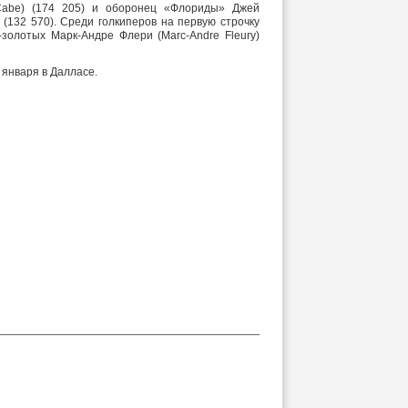
Cabe) (174 205) и оборонец «Флориды» Джей
 (132 570). Среди голкиперов на первую строчку
-золотых Марк-Андре Флери (Marc-Andre Fleury)
 января в Далласе.