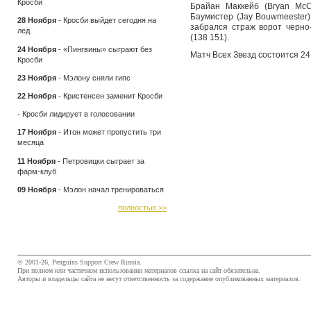
Кросби
Брайан Маккейб (Bryan Mc
Баумистер (Jay Bouwmeester)
28 Ноября
-
Кросби выйдет сегодня на
забрался страж ворот черно
лед
(138 151).
24 Ноября
-
«Пингвины» сыграют без
Матч Всех Звезд состоится 24
Кросби
23 Ноября
-
Мэлону сняли гипс
22 Ноября
-
Кристенсен заменит Кросби
-
Кросби лидирует в голосовании
17 Ноября
-
Итон может пропустить три
месяца
11 Ноября
-
Петровицки сыграет за
фарм-клуб
09 Ноября
-
Мэлон начал тренироваться
полностью >>
© 2001-26, Penguins Support Crew Russia.
При полном или частичном использовании материалов ссылка на сайт обязательна.
Авторы и владельцы сайта не несут ответственность за содержание опубликованных материалов.