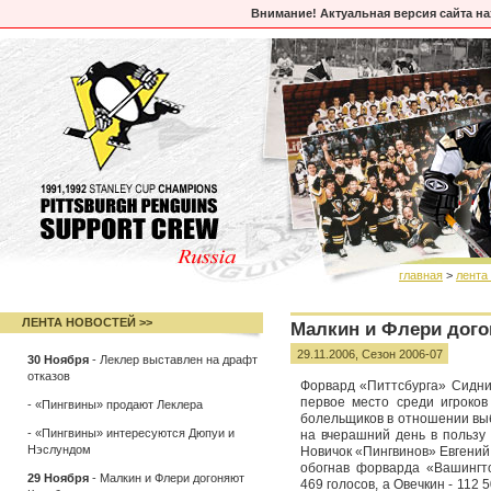
Внимание! Актуальная версия сайта н
главная
>
лента
ЛЕНТА НОВОСТЕЙ >>
Малкин и Флери дог
29.11.2006,
Сезон 2006-07
30 Ноября
-
Леклер выставлен на драфт
отказов
Форвард «Питтсбурга» Сидни
первое место среди игроков
-
«Пингвины» продают Леклера
болельщиков в отношении выб
-
«Пингвины» интересуются Дюпуи и
на вчерашний день в пользу
Нэслундом
Новичок «Пингвинов» Евгений
обогнав форварда «Вашингт
29 Ноября
-
Малкин и Флери догоняют
469 голосов, а Овечкин - 112