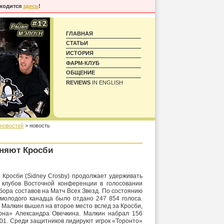
аходится
здесь
!
ГЛАВНАЯ
СТАТЬИ
ИСТОРИЯ
ФАРМ-КЛУБ
ОБЩЕНИЕ
REVIEWS
IN ENGLISH
 новостей
> новость
оняют Кросби
 Кросби (Sidney Crosby) продолжает удерживать
 клубов Восточной конференции в голосовании
ора составов на Матч Всех Звезд. По состоянию
 молодого канадца было отдано 247 854 голоса.
 Малкин вышел на второе место вслед за Кросби,
она» Александра Овечкина. Малкин набрал 156
 501. Среди защитников лидируют игрок «Торонто»