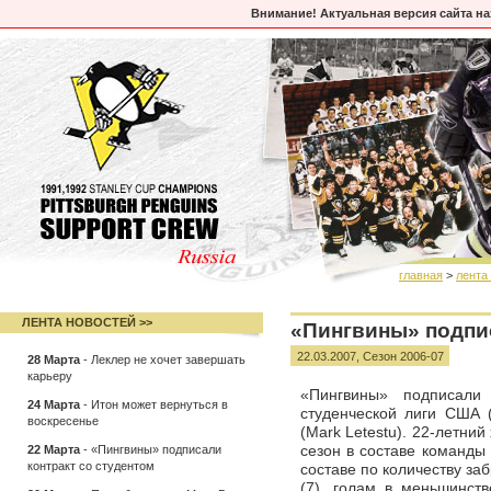
Внимание! Актуальная версия сайта н
главная
>
лента
ЛЕНТА НОВОСТЕЙ >>
«Пингвины» подпис
22.03.2007,
Сезон 2006-07
28 Марта
-
Леклер не хочет завершать
карьеру
«Пингвины» подписали
24 Марта
-
Итон может вернуться в
студенческой лиги США
воскресенье
(Mark Letestu). 22-летний
22 Марта
-
«Пингвины» подписали
сезон в составе команды
контракт со студентом
составе по количеству за
(7), голам в меньшинств