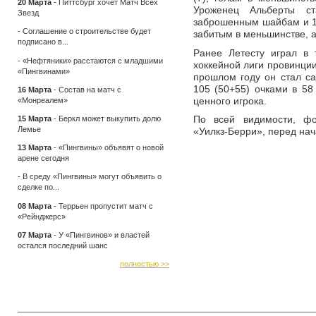
20 Марта
-
Питтсбург хочет Матч Всех
Уроженец Альберты ст
Звезд
заброшенным шайбам и 14
-
Соглашение о строительстве будет
забитым в меньшинстве, 
подписано в...
Ранее Летесту играл в
-
«Нефтяники» расстаются с младшими
хоккейной лиги провинции 
«Пингвинами»
прошлом году он стал са
105 (50+55) очками в 58
16 Марта
-
Состав на матч с
ценного игрока.
«Монреалем»
По всей видимости, фо
15 Марта
-
Беркл может выкупить долю
Лемье
«Уилкз-Берри», перед на
13 Марта
-
«Пингвины» объявят о новой
арене сегодня
-
В среду «Пингвины» могут объявить о
сделке по...
08 Марта
-
Террьен пропустит матч с
«Рейнджерс»
07 Марта
-
У «Пингвинов» и властей
остался последний шанс
полностью >>