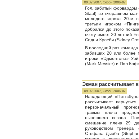
09.02.2007,
Сезон 2006-07
Гол, забитый форвардом 
Staal) во вчерашнем ма
молодого игрока 20-м 
третьим игроком «Пинг
добрался до этого показ
счету имеет 20-летний Е
Сидни Кросби (Sidney Cro
В последний раз команда
забивших 20 или более г
игроки «Эдмонтона» Уэй
(Mark Messier) и Пол Кофф
Экман рассчитывает в
09.02.2007,
Сезон 2006-07
Нападающий «Питтсбурга
рассчитывает вернуться
первоначальный прогно
травмы плеча предпо
нынешнего сезона. По
смещение плеча 29 дек
руководством тренера 
Стефана Дьюба (Stephan
вместе с черно-золоты