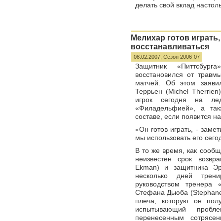
делать свой вклад настоль
Мелихар готов играть
восстанавливаться
08.02.2007,
Сезон 2006-07
Защитник «Питтсбург
восстановился от травмы
матчей. Об этом заяви
Террьен (Michel Therrien
игрок сегодня на лед
«Филадельфией», а так
составе, если появится н
«Он готов играть, - заме
мы использовать его сего
В то же время, как сооб
неизвестен срок возвр
Ekman) и защитника Эр
несколько дней трен
руководством тренера 
Стефана Дьюба (Stephane
плеча, которую он пол
испытывающий пробл
перенесенным сотрясе