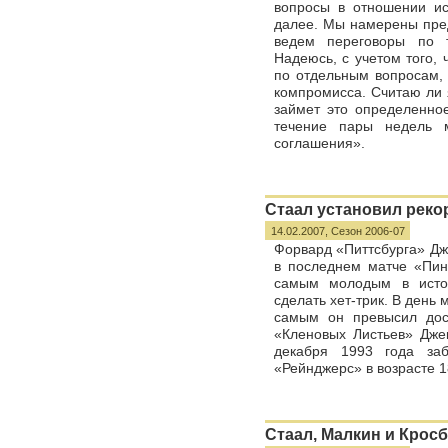
вопросы в отношении ис
далее. Мы намерены пре
ведем переговоры по 
Надеюсь, с учетом того,
по отдельным вопросам,
компромисса. Считаю ли я
займет это определенно
течение пары недель 
соглашения».
Стаал установил реко
14.02.2007,
Сезон 2006-07
Форвард «Питтсбурга» Джо
в последнем матче «Пинг
самым молодым в истор
сделать хет-трик. В день 
самым он превысил дос
«Кленовых Листьев» Джек
декабря 1993 года за
«Рейнджерс» в возрасте 1
Стаал, Малкин и Крос