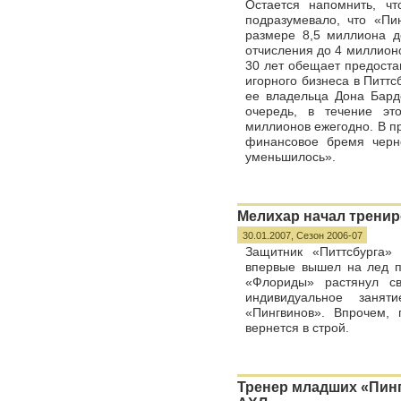
Остается напомнить, ч
подразумевало, что «Пи
размере 8,5 миллиона д
отчисления до 4 миллион
30 лет обещает предоста
игорного бизнеса в Питтсб
ее владельца Дона Бард
очередь, в течение эт
миллионов ежегодно. В п
финансовое бремя черн
уменьшилось».
Мелихар начал тренир
30.01.2007,
Сезон 2006-07
Защитник «Питтсбурга»
впервые вышел на лед по
«Флориды» растянул св
индивидуальное занят
«Пингвинов». Впрочем, 
вернется в строй.
Тренер младших «Пинг