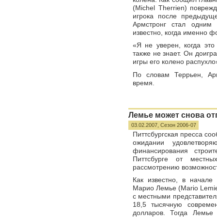
(Michel Therrien) повре
игрока после предыдущ
Армстронг стал одним 
известно, когда именно ф
«Я не уверен, когда это
также не знает. Он доигр
игры его колено распухло
По словам Террьен, Ар
время.
Лемье может снова от
03.02.2007,
Сезон 2006-07
Питтсбургская пресса соо
ожидании удовлетвор
финансирования строи
Питтсбурге от местны
рассмотрению возможност
Как известно, в начале
Марио Лемье (Mario Lemie
с местными представител
18,5 тысячную совреме
долларов. Тогда Лемье