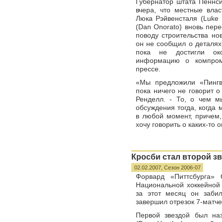
Губернатор штата Пеннси
вчера, что местные влас
Люка Рэйвенсталя (Luke 
(Dan Onorato) вновь пер
поводу строительства но
он не сообщил о деталях
пока не достигли око
информацию о компром
прессе.
«Мы предложили «Пингв
пока ничего не говорит о
Ренделл. - То, о чем м
обсуждения тогда, когда 
в любой момент, причем,
хочу говорить о каких-то
Кросби стал второй з
02.02.2007,
Сезон 2006-07
Форвард «Питтсбурга» 
Национальной хоккейной 
за этот месяц он заби
завершил отрезок 7-матче
Первой звездой был на