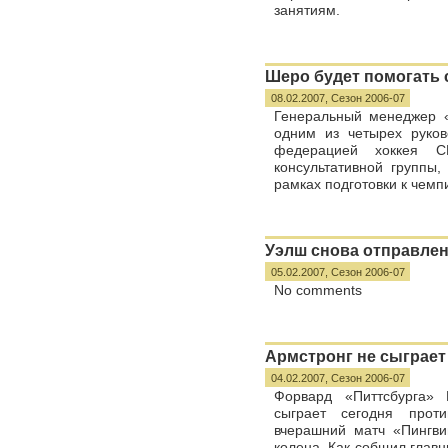
занятиям.
Шеро будет помогать
08.02.2007,
Сезон 2006-07
Генеральный менеджер «
одним из четырех руко
федерацией хоккея С
консультативной группы,
рамках подготовки к чемп
Уэлш снова отправлен
05.02.2007,
Сезон 2006-07
No comments
Армстронг не сыграет
04.02.2007,
Сезон 2006-07
Форвард «Питтсбурга» 
сыграет сегодня прот
вчерашний матч «Пингви
колена. Как собщил глав