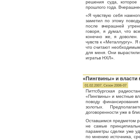
решения суда, которое
прошлого года. Вчерашне
«Я чувствую себя намного
заметил по этому повод
после вчерашней утрен
говоря, я думал, что в
конечно же, я доволен.
чувств к «Металлургу». Я 
что считают необходимым.
для меня. Они вырастили 
игратьв НХЛ».
«Пингвины» и власти 
01.02.2007,
Сезон 2006-07
Питтсбургская радиост
«Пингвины» и местные вл
поводу финансирования
золотых. Предполага
договоренности уже в бл
Оставшимся предметом ра
не самые принципиальн
параметры сделки уже уд
по мнению источника, ср