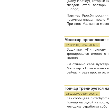
(Dany Heatley), который н
звездой стал вратарь 
Luongo).
Партнер Кросби россия
новичком января после Р
При этом Малкин за месяц
Мелихар продолжает 
02.02.2007,
Сезон 2006-07
Защитник «Пингвинов» 
тренировался вместе с 
колена.
«Я отлично себя чувству
Мелихар. - Пока я точно н
сейчас играет просто отл
Гончар тренируется на
02.02.2007,
Сезон 2006-07
Как сообщает питтсбургс
Гончар на одной из посл
методику отработки собс