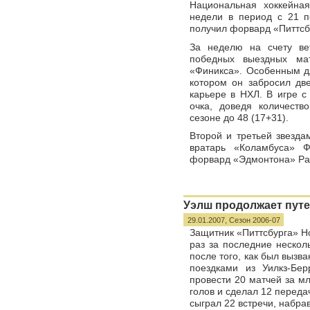
Национальная хоккейна
недели в период с 21 п
получил форвард «Питтсбу
За неделю на счету ве
победных выездных ма
«Финикса». Особенным дл
котором он забросил дв
карьере в НХЛ. В игре 
очка, доведя количест
сезоне до 48 (17+31).
Второй и третьей звезда
вратарь «Коламбуса» Ф
форвард «Эдмонтона» Рай
Уэлш продолжает пут
29.01.2007,
Сезон 2006-07
Защитник «Питтсбурга» Н
раз за последние нескол
после того, как был вызв
поездками из Уилкз-Бе
провести 20 матчей за м
голов и сделал 12 переда
сыграл 22 встречи, набрав