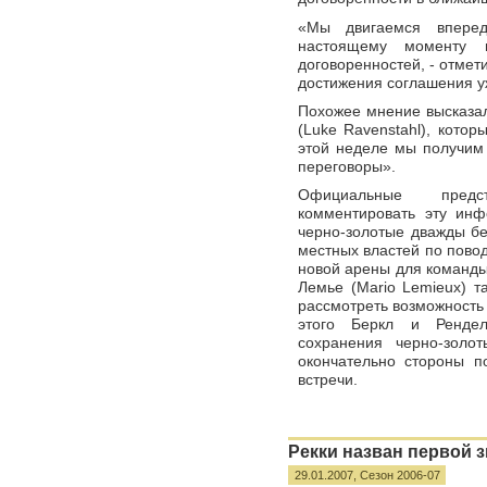
«Мы двигаемся вперед
настоящему моменту 
договоренностей, - отмет
достижения соглашения у
Похожее мнение высказал
(Luke Ravenstahl), кото
этой неделе мы получим
переговоры».
Официальные предст
комментировать эту ин
черно-золотые дважды бе
местных властей по пово
новой арены для команды
Лемье (Mario Lemieux) т
рассмотреть возможность 
этого Беркл и Рендел
сохранения черно-золо
окончательно стороны п
встречи.
Рекки назван первой 
29.01.2007,
Сезон 2006-07