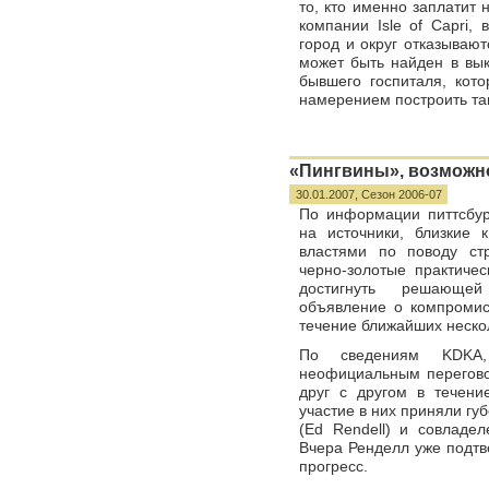
то, кто именно заплатит
компании Isle of Capri,
город и округ отказываю
может быть найден в вы
бывшего госпиталя, кото
намерением построить та
«Пингвины», возможно
30.01.2007,
Сезон 2006-07
По информации питтсбу
на источники, близкие
властями по поводу ст
черно-золотые практичес
достигнуть решающей
объявление о компромис
течение ближайших неско
По сведениям KDKA,
неофициальным перегово
друг с другом в течени
участие в них приняли г
(Ed Rendell) и совладел
Вчера Ренделл уже подтв
прогресс.