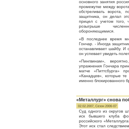
основного занятия росси
промежутке между ворота
обстреливать ворота, 
защитника, он делал эт
прицел с учетом того, 
розыгрыше численн
обороняющимися.
«В последнее время мн
Гончар. - Иногда защитни
останавливает шайбу. И с
он успевает увидеть поле
«Пингвинам», вероятно
упражнения Гончара прин
матче «Питтсбурга» п
«Канадцев», которые те 
именно блокированного б
«Металлург» снова по
02.02.2007,
Сезон 2006-07
Суд одного из округов ш
иск бывшего клуба фо
российского «Металлурга
Этот иск стал следствие