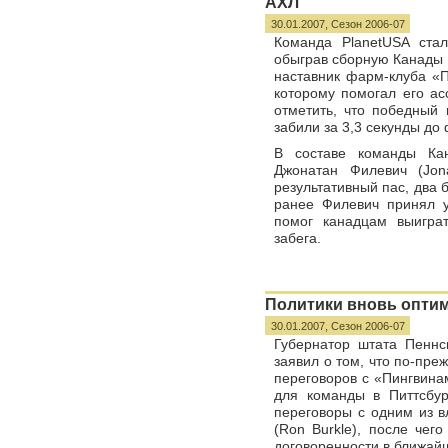
АХЛ
30.01.2007,
Сезон 2006-07
Команда PlanetUSA ста
обыграв сборную Канады 
наставник фарм-клуба «П
которому помогал его ас
отметить, что победный 
забили за 3,3 секунды до
В составе команды Ка
Джонатан Филевич (Jona
результативный пас, два 
ранее Филевич принял у
помог канадцам выиграт
забега.
Политики вновь опти
30.01.2007,
Сезон 2006-07
Губернатор штата Пеннс
заявил о том, что по-пр
переговоров с «Пингвина
для команды в Питтсбу
переговоры с одним из в
(Ron Burkle), после чег
договоренности в ближай