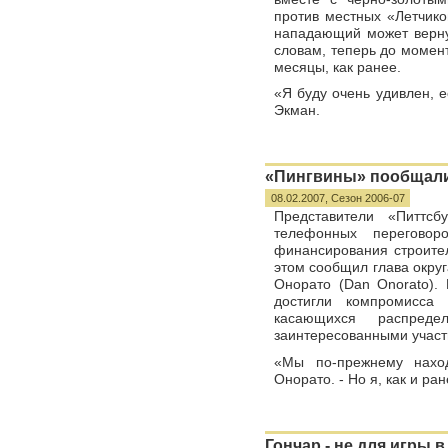
против местных «Летчико
нападающий может вернут
словам, теперь до момен
месяцы, как ранее.
«Я буду очень удивлен, е
Экман.
«Пингвины» пообщали
08.02.2007,
Сезон 2006-07
Представители «Питтсб
телефонных перегово
финансирования строите
этом сообщил глава округа
Онорато (Dan Onorato).
достигли компромисса
касающихся распред
заинтересованными участ
«Мы по-прежнему наход
Онорато. - Но я, как и ра
Гончар - не для игры 