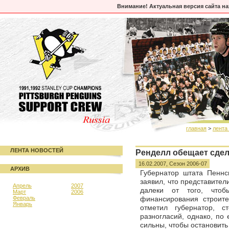
Внимание! Актуальная версия сайта н
главная
>
лента
ЛЕНТА НОВОСТЕЙ
Ренделл обещает сдел
16.02.2007,
Сезон 2006-07
АРХИВ
Губернатор штата Пеннс
заявил, что представите
Апрель
2007
далеки от того, что
Март
2006
Февраль
финансирования строите
Январь
отметил губернатор, 
разногласий, однако, по 
сильны, чтобы остановить