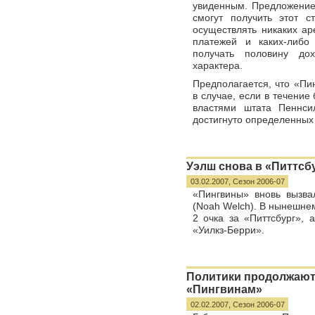
увиденным. Предложение 
смогут получить этот 
осуществлять никаких ар
платежей и каких-либо
получать половину до
характера.
Предполагается, что «Пи
в случае, если в течени
властями штата Пеннси
достигнуто определенных
Уэлш снова в «Питтсб
03.02.2007,
Сезон 2006-07
«Пингвины» вновь вызв
(Noah Welch). В нынешнем
2 очка за «Питтсбург», 
«Уилкз-Берри».
Политики продолжают 
«Пингвинам»
02.02.2007,
Сезон 2006-07