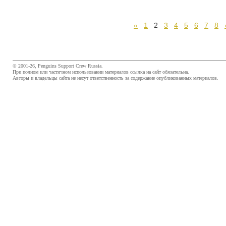
«
1
2
3
4
5
6
7
8
© 2001-26, Penguins Support Crew Russia.
При полном или частичном использовании материалов ссылка на сайт обязательна.
Авторы и владельцы сайта не несут ответственность за содержание опубликованных материалов.