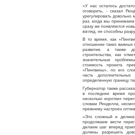
«У нас осталось достат
оговорить, - сказал Рен
урегулировать довольно м
раз, когда мы принимаем
сразу же появляются новы
взгляд, не способны разру
В то время, как «Пингв
отношении таких важных п
развитие, а также д
строительства, как отм
значительные проблемы
стоимость проекта пре
«Пингвины», по его сло
часть дополнительных 
определенную границу так
Губернатор также рассказа
в последнее время про
несколько коротких перег
словам Ренделла, несмо
прежнему настроен оптим
«Это сложный и делика
продолжаем вести пере
делаем шаг вперед прак
должны разрешить дов