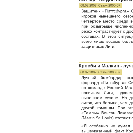
08.02.2007,
Сезон 2006-07
Защитник «Питтсбурга» 
игроков нынешнего сезо
четвертое место среди в
при розыгрыше численно
резко контрастирует с д
составах. В этой ситуа
всего лишь восемь балло
защитников Лиги.
Кросби и Малкин - луч
08.02.2007,
Сезон 2006-07
Лучший бомбардир нын
форвард «Питтсбурга» Си
по команде Евгений Ма
новичком Лиги, вдвое
нынешнем сезоне. На д
очков, что больше, чем 
другой команды. При э
«Тампы» Венсан Лекаваль
(Martin St. Louis) отстают
«Я особенно не думал о
вышеуказанный факт Кро