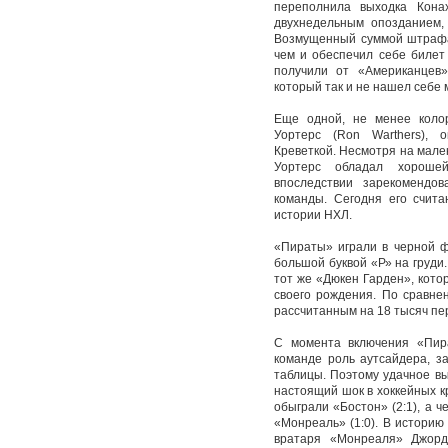
переполнила выходка Кона
двухнедельным опозданием,
Возмущенный суммой штрафа 
чем и обеспечил себе билет
получили от «Американцев»
который так и не нашел себе 
Еще одной, не менее коло
Уортерс (Ron Warthers),
Креветкой. Несмотря на мален
Уортерс обладал хороше
впоследствии зарекомендо
команды. Сегодня его счит
истории НХЛ.
«Пираты» играли в черной 
большой буквой «Р» на груди
тот же «Дюкен Гарден», кото
своего рождения. По сравне
рассчитанным на 18 тысяч пер
С момента включения «Пира
команде роль аутсайдера, з
таблицы. Поэтому удачное в
настоящий шок в хоккейных кр
обыграли «Бостон» (2:1), а 
«Монреаль» (1:0). В историю
вратаря «Монреаля» Джорд