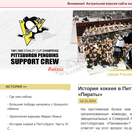
Внимание! Актуальная версия сайта н
главная
>
истор
ИСТОРИЯ >>
История хоккея в Питт
«Пираты»
-
Где они сейчас
18.10.2004
-
Большие победы начались с большого
обмена
На протяжении более чем 
организованные команды, 
-
Хронология карьеры Марио Лемье
эмоциональных в Северной А
питтсбургских «Пингвинов»
-
История хоккея в Питтсбурге. Часть IV.
ответят на этот вопрос по-р
С...