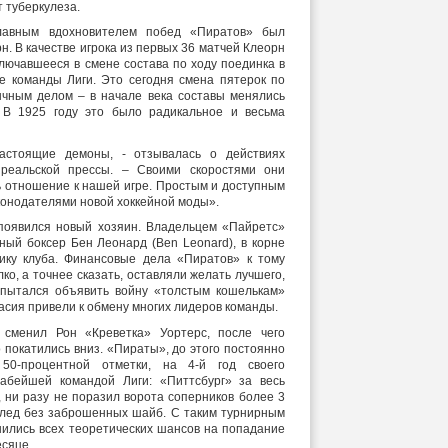
 туберкулеза.
лавным вдохновителем побед «Пиратов» был
. В качестве игрока из первых 36 матчей Клеорн
аключавшееся в смене состава по ходу поединка в
е команды Лиги. Это сегодня смена пятерок по
ычным делом – в начале века составы менялись
. В 1925 году это было радикальное и весьма
стоящие демоны, - отзывалась о действиях
реальской прессы. – Своими скоростями они
ь отношение к нашей игре. Простым и доступным
онодателями новой хоккейной моды».
 появился новый хозяин. Владельцем «Пайретс»
ый боксер Бен Леонард (Ben Leonard), в корне
ику клуба. Финансовые дела «Пиратов» к тому
ко, а точнее сказать, оставляли желать лучшего,
пытался объявить войну «толстым кошелькам»
асия привели к обмену многих лидеров команды.
сменил Рон «Креветка» Уортерс, после чего
 покатились вниз. «Пираты», до этого постоянно
50-процентной отметки, на 4-й год своего
лабейшей командой Лиги: «Питтсбург» за весь
, ни разу не поразил ворота соперников более 3
л лед без заброшенных шайб. С таким турнирным
лись всех теоретических шансов на попадание
сяце.