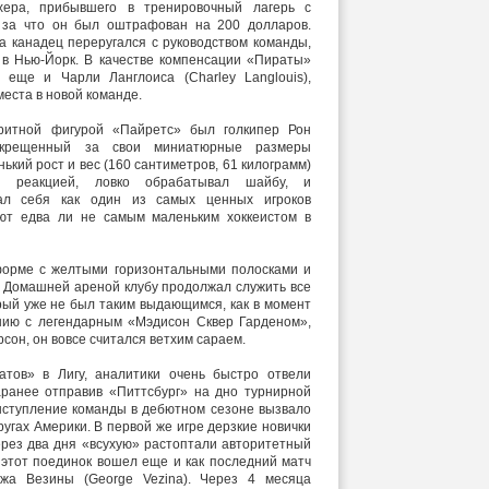
хера, прибывшего в тренировочный лагерь с
 за что он был оштрафован на 200 долларов.
канадец переругался с руководством команды,
 в Нью-Йорк. В качестве компенсации «Пираты»
 еще и Чарли Ланглоиса (Charley Langlouis),
места в новой команде.
ритной фигурой «Пайретс» был голкипер Рон
 окрещенный за свои миниатюрные размеры
ький рост и вес (160 сантиметров, 61 килограмм)
й реакцией, ловко обрабатывал шайбу, и
вал себя как один из самых ценных игроков
ают едва ли не самым маленьким хоккеистом в
форме с желтыми горизонтальными полосками и
. Домашней ареной клубу продолжал служить все
рый уже не был таким выдающимся, как в момент
нию с легендарным «Мэдисон Сквер Гарденом»,
сон, он вовсе считался ветхим сараем.
тов» в Лигу, аналитики очень быстро отвели
аранее отправив «Питтсбург» на дно турнирной
ыступление команды в дебютном сезоне вызвало
угах Америки. В первой же игре дерзкие новички
через два дня «всухую» растоптали авторитетный
 этот поединок вошел еще и как последний матч
жа Везины (George Vezina). Через 4 месяца