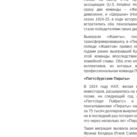
ассоциация (U.S. Amateur Ho
сразу две команды – «Жел
дивизионе, и «Шершни» (Hor
сезон 1924-25, в ходе котор
встретились оба пенсильван
стали победителями своих ди
Выиграли «Жакеты», по
трансформировавшись в «Пир
победе «Жакетов» привел оп
годами ранее выигравший Ку
этой команды впоследстви
хоккейной славы. Оба этих к
коллективов, из которых
профессиональная команда Пи
«Питтсбургские Пираты»
В 1924 году НХЛ, желая п
инвесторов, расширилась на 
позже, на следующий год,
«Питтсбург Пэйретс» и
пенсильванские «Пираты» на
за 75 тысяч долларов выкупил
не в последний раз потерял х
что через несколько лет «Пир
Такая миграция вызвала рез
Фрэнка Колдера (Frank Calder