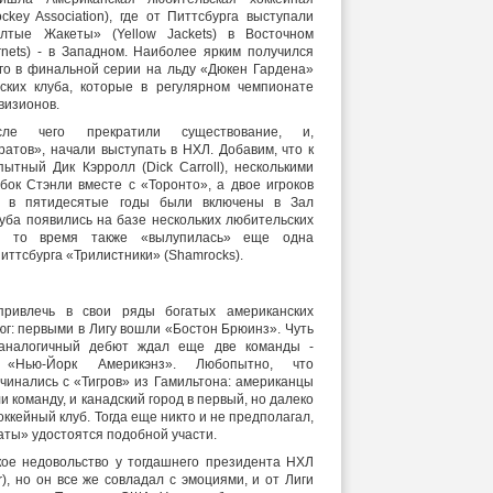
ckey Association), где от Питтсбурга выступали
тые Жакеты» (Yellow Jackets) в Восточном
nets) - в Западном. Наиболее ярким получился
ого в финальной серии на льду «Дюкен Гардена»
ских клуба, которые в регулярном чемпионате
визионов.
сле чего прекратили существование, и,
атов», начали выступать в НХЛ. Добавим, что к
ытный Дик Кэрролл (Dick Carroll), несколькими
бок Стэнли вместе с «Торонто», а двое игроков
и в пятидесятые годы были включены в Зал
луба появились на базе нескольких любительских
 в то время также «вылупилась» еще одна
ттсбурга «Трилистники» (Shamrocks).
ривлечь в свои ряды богатых американских
юг: первыми в Лигу вошли «Бостон Брюинз». Чуть
 аналогичный дебют ждал еще две команды -
 «Нью-Йорк Америкэнз». Любопытно, что
чинались с «Тигров» из Гамильтона: американцы
и команду, и канадский город в первый, но далеко
оккейный клуб. Тогда еще никто и не предполагал,
аты» удостоятся подобной участи.
кое недовольство у тогдашнего президента НХЛ
), но он все же совладал с эмоциями, и от Лиги