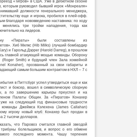
ереезд «Тигров» в США. Уже в дебютном сезоне
м, которым руководил бывший игрок «Монреаля»
занимавший должности генерального менеджера,
стительству еще и игрока, пробился в плей-офф.
ым благодаря нововведению наставника: по ходу
 менялись три тройки нападения, тогда как
лючительно на лидеров.
ину «Пираты» были составлены из
тов». Хиб Милкс (Hib Milks) (лучший бомбардир
ary) и Гарольд Дэррег (Harold Darreg), в прошлом
лись главной атакующей мощью команды. Оборону
(Roger Smith) и будущий член Зала хоккейной
nel Konaher), прозванный за свои габариты и
ладающий самым большим контрактом в НХЛ – 7 с
ибытия в Питтсбург успел утвердиться еще и как
лист и боксер, вошел в символическую сборную
ы, а по завершению карьеры преуспел и на
членом Палаты Общин. За «Пиратов» Конахер
– уже на следующий год финансовые трудности
а команды Джеймса Кэлехена (James Callahan)
ому игроку новый клуб: Конахер был продан в
а 2 тысячи долларов.
азать, что Паровоз считался главной звездой
 трибуны болельщиков, и вопрос о его обмене
амого последнего момента. Чашу терпения