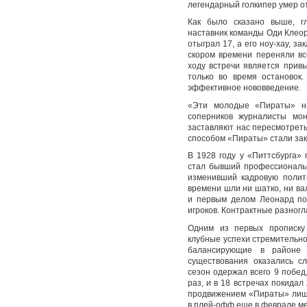
легендарный голкипер умер от
Как было сказано выше, г
наставник команды Оди Клеорн
отыграл 17, а его ноу-хау, з
скором времени переняли вс
ходу встречи является прив
только во время остановок
эффективное нововведение.
«Эти молодые «Пираты» на
соперников журналисты мон
заставляют нас пересмотрет
способом «Пираты» стали зак
В 1928 году у «Питтсбурга»
стал бывший профессиональн
изменивший кадровую полит
времени шли ни шатко, ни вал
и первым делом Леонард по
игроков. Контрактные разногл
Одним из первых прописку 
клубные успехи стремительно
балансирующие в районе 
существования оказались с
сезон одержал всего 9 побед
раз, и в 18 встречах покида
продвижением «Пираты» лиши
в плей-офф еще в феврале ме