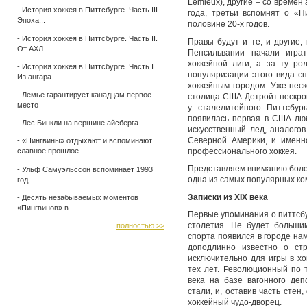
Lemieux), другие – со време
-
История хоккея в Питтсбурге. Часть III.
года, третьи вспомнят о «Пи
Эпоха...
половине 20-х годов.
-
История хоккея в Питтсбурге. Часть II.
Правы будут и те, и другие, 
От АХЛ...
Пенсильвании начали игра
хоккейной лиги, а за ту ро
-
История хоккея в Питтсбурге. Часть I.
популяризации этого вида с
Из ангара...
хоккейным городом. Уже неск
-
Лемье гарантирует канадцам первое
столица США Детройт нескром
место
у сталелитейного Питтсбур
появилась первая в США люб
-
Лес Бинкли на вершине айсберга
искусственный лед, аналого
Северной Америки, и именн
-
«Пингвины» отдыхают и вспоминают
профессионального хоккея.
славное прошлое
Представляем вниманию болел
-
Ульф Самуэльссон вспоминает 1993
одна из самых популярных ко
год
Записки из XIX века
-
Десять незабываемых моментов
«Пингвинов» в...
Первые упоминания о питтсб
столетия. Не будет больши
полностью >>
спорта появился в городе нам
доподлинно известно о стр
исключительно для игры в х
тех лет. Революционный по 
века на базе вагонного де
стали, и, оставив часть стен
хоккейный чудо-дворец.