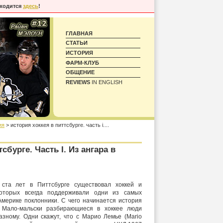
аходится
здесь
!
ГЛАВНАЯ
СТАТЬИ
ИСТОРИЯ
ФАРМ-КЛУБ
ОБЩЕНИЕ
REVIEWS
IN ENGLISH
ия
> история хоккея в питтсбурге. часть i....
сбурге. Часть I. Из ангара в
ста лет в Питтсбурге существовал хоккей и
которых всегда поддерживали одни из самых
мерике поклонники. C чего начинается история
? Мало-мальски разбирающиеся в хоккее люди
азному. Одни скажут, что с Марио Лемье (Mario