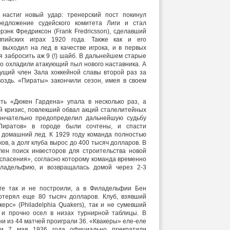
настиг новый удар: тренерский пост покинул
едложение судейского комитета Лиги и стал
рэнк Фредриксон (Frank Fredricsson), сделавший
пийских играх 1920 года. Также как и его
 выходил на лед в качестве игрока, и в первых
я забросить аж 9 (!) шайб. В дальнейшем старые
о охладили атакующий пыл нового наставника. А
дущий член Зала хоккейной славы второй раз за
воздь. «Пираты» закончили сезон, имея в своем
ть «Дюкен Гардена» упала в несколько раз, а
й кризис, повлекший обвал акций сталелитейных
кончательно предопределил дальнейшую судьбу
Пиратов» в городе были сочтены, и спасти
 домашний лед. К 1929 году команда полностью
ов, а долг клуба вырос до 400 тысяч долларов. В
ен поиск инвесторов для строительства новой
спасения», согласно которому команда временно
ладельфию, и возвращалась домой через 2-3
ге так и не построили, а в Филадельфии Бен
отерял еще 80 тысяч долларов. Клуб, взявший
рс» (Philadelphia Quakers), так и не сумевший
 и прочно осел в низах турнирной таблицы. В
они из 44 матчей проиграли 36. «Квакеры» еле-еле
 и 7 мая 1936 года официально прекратили