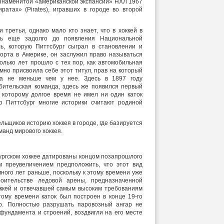
н знаменитой «американской экспансии» НХЛ 1967
ратах» (Pirates), игравших в городе во второй
и третьи, однако мало кто знает, что в хоккей в
ть еще задолго до появления Национальной
ль, которую Питтсбург сыграл в становлении и
порта в Америке, он заслужил право называться
олько лет прошло с тех пор, как автомобильная
но присвоила себе этот титул, прав на который
га не меньше чем у нее. Здесь в 1897 году
ительская команда, здесь же появился первый
в которому долгое время не имел ни один каток
о Питтсбург многие историки считают родиной
ьщиков историю хоккея в городе, где базируется
манд мирового хоккея.
ургском хоккее датированы концом позапрошлого
м преувеличением предположить, что этот вид
ного лет раньше, поскольку к этому времени уже
оительстве ледовой арены, предназначенной
оккей и отвечавшей самым высоким требованиям
тому времени каток был построен в конце 19-го
по. Полностью разрушать паровозный ангар не
, фундамента и строений, воздвигли на его месте