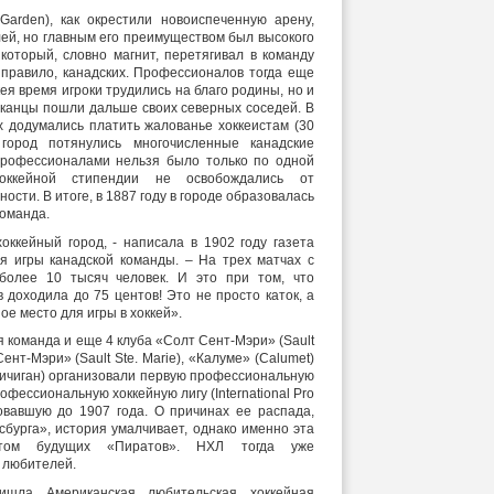
arden), как окрестили новоиспеченную арену,
ей, но главным его преимуществом был высокого
 который, словно магнит, перетягивал в команду
к правило, канадских. Профессионалов тогда еще
кея время игроки трудились на благо родины, но и
канцы пошли дальше своих северных соседей. В
х додумались платить жалованье хоккеистам (30
город потянулись многочисленные канадские
профессионалами нельзя было только по одной
оккейной стипендии не освобождались от
ости. В итоге, в 1887 году в городе образовалась
оманда.
оккейный город, - написала в 1902 году газета
я игры канадской команды. – На трех матчах с
олее 10 тысяч человек. И это при том, что
 доходила до 75 центов! Это не просто каток, а
ое место для игры в хоккей».
я команда и еще 4 клуба «Солт Сент-Мэри» (Sault
Сент-Мэри» (Sault Ste. Marie), «Калуме» (Calumet)
 Мичиган) организовали первую профессиональную
фессиональную хоккейную лигу (International Pro
овавшую до 1907 года. О причинах ее распада,
сбурга», история умалчивает, однако именно эта
нтом будущих «Пиратов». НХЛ тогда уже
з любителей.
шла Американская любительская хоккейная