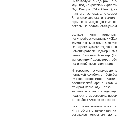
было получено «добро» на п
клуб под «пиратским» флаго
Оди Клеорн (Odie Cleorn), 
главного тренера, а по совме
Во многом это стало возможн
игры в команде динамично
остальные делали ставку иск
Больше чем наполов
полупрофессиональных «Жаке
клуба), Дюк Маккари (Duke McK
все игроки «Джекетс», явля
цементировали Роджер Смит 
славы Лайонел Конахер (Lio
манеру игру Паровозом, и об
половиной тысяч долларов.
Интересно, что Конахер до пр
неплохой футболист, бейсбо
лучших спортсменов Канад
политической арене, став 
отыграл всего один сезон 
заставили нового владельц
подыскать высокооплачиваем
«Нью-Йорк Америкэнз» всего з
Без преувеличения можно ск
«Питтсбурга», заманивал на
оставался открытым до с