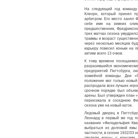
На следующий год команду 
Клеорн, который принял пр
арбитром. Его место занял Ф
себе имя на зимних олим
предшественник, Фредриксон
трех матчах сезона умудрилс
травмы и возраст существенн
через несколько месяцев бу
карьеру повесил коньки на г
активе всего 13 очков.
К тому времени посещаемос
разразившийся экономически
предприятий Питтсбурга, о
хоккейной команды. Дни «
положение мог только новый
распродала всех лучших игрок
срочном порядке был объявл
арены. Был утвержден план «
переезжала в соседнюю Фи
сезона уже на новый каток.
Ледовый дворец в Питтсбур
Леонард в первый же год п
название «Филадельфия Кваке
выбраться из долговой ямы
частности, в сезоне 1932/33 
сводили концы с концами