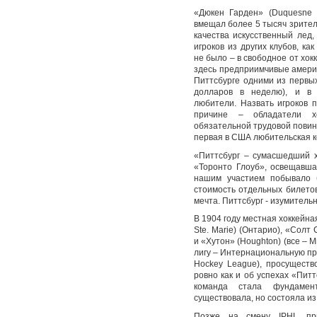
«Дюкен Гарден» (Duquesne G
вмещал более 5 тысяч зрител
качества искусственный лед,
игроков из других клубов, ка
не было – в свободное от хок
здесь предприимчивые амери
Питтсбурге одними из первы
долларов в неделю), и в 
любители. Назвать игроков 
причине – обладатели х
обязательной трудовой повинн
первая в США любительская к
«Питтсбург – сумасшедший х
«Торонто Глоуб», освещавша
нашим участием побывало б
стоимость отдельных билетов
мечта. Питтсбург - изумительн
В 1904 году местная хоккейна
Ste. Marie) (Онтарио), «Солт 
и «Хутон» (Houghton) (все –
лигу – Интернациональную про
Hockey League), просуществ
ровно как и об успехах «Питт
команда стала фундаме
существовала, но состояла и
Позже на смену IPHL при