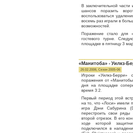
В заключительной части 
шансов поразить вор
воспользоваться удалени
восемь раз играли в боль
возможностей.
Поражение стало для «
гостевого турне. След
площадке в пятницу 3 мар
«Манитоба» - Уилкз-Бер
26.02.2006,
Сезон 2005-06
Игроки «Уилкз-Берри» 
поражения от «Манитобы»
дня на площадке сопер
время 3:2.
Первый период этой встр
на то, что «Лоси» имели
игра Дэни Сабурина (D
перестроить свои ряды
второй отрезок. В его ко
ходе которой защитни
подключился в нападени