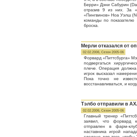
Берри» Дэни Сабурин (Dan
отразив 9 из них. За 
«Пингвинов» Ноа Уэлш (N
команды по показателю п
броска.
Мерли отказался от о
02.02.2006,
Сезон 2005-06
Форвард «Питтсбурга» Мэ
подвергаться хирургиче
плече. Операция должна 
игрок высказал намерен
Пока точно не извест
восстанавливаться, и когд
Тэлбо отправили в АХ
02.02.2006,
Сезон 2005-06
Главный тренер «Питтсб
заявил, что форвард 
отправлен в фарм-клу
наставника игрой напа
сделано для того, чтобы