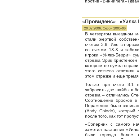
против «Виннипега» (дваж
«Провиденс» - «Уилкз-
20.02.2006,
Сезон 2005-06
В четвертом выездном ма
стали жертвой собствен
счетом 3:8. Уже в перво
со счетом 13-3 и забил
игроки «Уилкз-Берри» су
отрезка Эрик Кристенсен (
которым не сумел справи
этого хозяева ответили
этом отрезке и еще тремя
Только при счете 8:1 
забросить две шайбы в бо
отрезка – отличились Сте
Соотношение бросков в 
Поражение было записан
(Andy Chiodo), который
после того, как тот пропу
«Соперник с самого нач
заметил наставник «Уилк
были гораздо более 