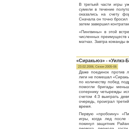
В третьей части игры у
сумели в течение полут
оказались на счету фо
Сначала он точно бросил 
затем завершил контратак
«Пингвины» в этой встр
численных преимуществ и
матчах. Завтра команды в
«Сиракьюз» - «Уилкз-Б
23.02.2006,
Сезон 2005-06
Даже поединок против 
лиги не помешал «Сиракь
по количеству побед под
помогли бригады меньш
сопернику четырежды ис
счетом 4:3 выиграть дев
очередь, проиграл третий
время.
Первую «пробоину» «Пи
игры, когда лед после
покинул защитник Райа
первого периода гост