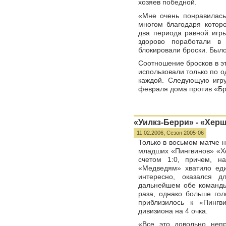
хозяев победной.
«Мне очень понравилась
многом благодаря котор
два периода равной игр
здорово поработали в
блокировали броски. Было
Соотношение бросков в э
использовали только по 
каждой. Следующую игру
февраля дома против «Б
«Уилкз-Берри» - «Херши
11.02.2006,
Сезон 2005-06
Только в восьмом матче 
младших «Пингвинов» «Хе
счетом 1:0, причем, н
«Медведям» хватило един
интересно, оказался 
дальнейшем обе команды
раза, однако больше гол
приблизилось к «Пингв
дивизиона на 4 очка.
«Все это довольно непр