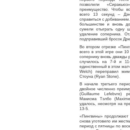
позволили «Сиракью
преимущество. Чтобы во
всего 13 секунд – Дэ
справиться с добиванием.
большинстве и вновь до
сумели отыграть одну ш
удаление соперника. От
подправивший бросок Дрю
Во втором отрезке «Пин
всего в этой игре они 1
сопернику вновь дважды 
случилось на 7-й и 11
единственный в этом матч
Welch) переправил мим
Стоуна (Ryan Stone).
В начале третьего пери
двойное численно преим
(Guillaume Lefebvre) 
Макисма Тэлбо (Maxime
удалось, несмотря на пр
13-5.
«Пингвины» продолжают с
снова уготовило им жестки
период с пятницы по вос