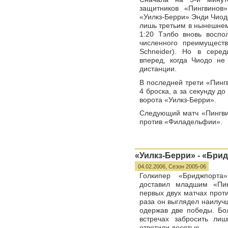
защитников «Пингвинов
«Уилкз-Берри» Энди Чиодо
лишь третьим в нынешнем
1:20 Тэлбо вновь воспо
численного преимущест
Schneider). Но в сере
вперед, когда Чиодо не
дистанции.
В последней трети «Пинг
4 броска, а за секунду д
ворота «Уилкз-Берри».
Следующий матч «Пингвин
против «Филадельфии».
«Уилкз-Берри» - «Брид
04.02.2006,
Сезон 2005-06
Голкипер «Бриджпорта»
доставил младшим «Пин
первых двух матчах прот
раза он выглядел наилуч
одержав две победы. Бол
встречах забросить ли
ответили десятью.