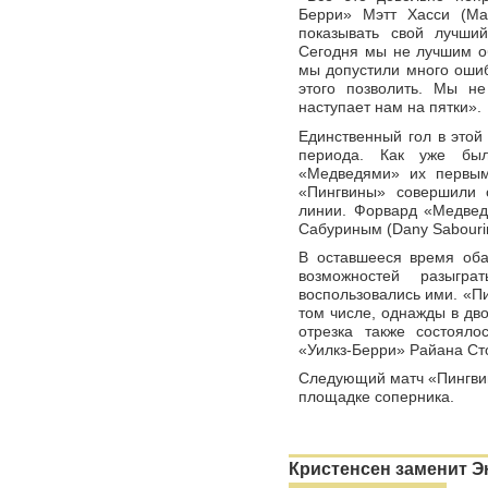
Берри» Мэтт Хасси (Ma
показывать свой лучши
Сегодня мы не лучшим о
мы допустили много ошиб
этого позволить. Мы н
наступает нам на пятки».
Единственный гол в этой
периода. Как уже бы
«Медведями» их первым
«Пингвины» совершили 
линии. Форвард «Медвед
Сабуриным (Dany Sabourin
В оставшееся время об
возможностей разыгр
воспользовались ими. «Пи
том числе, однажды в дв
отрезка также состоял
«Уилкз-Берри» Райана Сто
Следующий матч «Пингвин
площадке соперника.
Кристенсен заменит Э