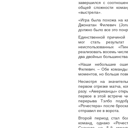
завершился с соотношен
общей сложности коман
«выстрела».
«Игра была похожа на ка
Джонатан Филевич (Jon
должно было все это понр
Единственной причиной 
мог стать результат
неиспользованных «Пи
реализовать восемь числе
два двойных большинства
«Наши небольшие ошиб
Филевич. – Обе команды
моментов, но больше пов
Несмотря на значитель
первом отрезке матча, к
разу. «Американцы» откры
первое в этой встрече ч
перерыва Тэлбо подоб
«Рочестера» после броска
отправил ее в ворота.
Второй период стал бо
команд, однако «Рочес
Сначала на 5-й минут