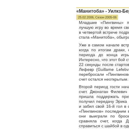
«Манитоба» - Уилкз-Бер
25.02.2006,
Сезон 2005-06
Младшие «Пингвины» п
лучшую игру во время сво
в четвертой встрече подр
стала «Манитоба», обыгра
Уже в самом начале вст
когда по итогам драки,
периода до конца игр
Интересно, что этот бой с
22 секунды после старто
Лефевр (Guillame Lefebv
перебросали «Пингвинов»
счет остался неоткрытым.
Второй период гости нач
счет. Джонатан Филевич (
пришла поддержать при
получил передачу Эрика К
и забил свой 16-й гол в 
«Пингвинов» последним в
они выиграли по брос
сравняла счет, когда 
справиться с шайбой в од