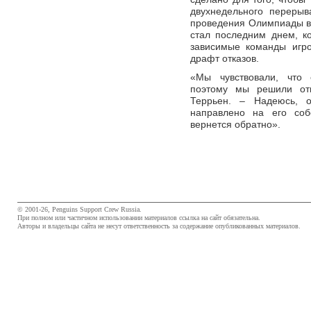
двухнедельного перерыв
проведения Олимпиады в
стал последним днем, ко
зависимые команды игро
драфт отказов.
«Мы чувствовали, что
поэтому мы решили отп
Террьен. – Надеюсь, о
направлено на его соб
вернется обратно».
© 2001-26, Penguins Support Crew Russia.
При полном или частичном использовании материалов ссылка на сайт обязательна.
Авторы и владельцы сайта не несут ответственность за содержание опубликованных материалов.