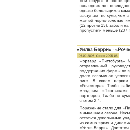
«Питтсбург» в настоящ
последних лет последне
однако болельщиков кома
выступают не хуже, чем в
матчей черно-золотые и
(12 против 13), забили на
пропустили меньше (207 п
«Уилкз-Берри» - «Рочес
06.02.2006,
Сезон 2005-06
Форвард «Питтсбурга» М
отправленный руковод
поддержания формы во в
долго вспоминал услови
лиге. В своем первом
«Рочестера» Тэлбо заб
младшим «Пингвинам»
партнеров, Тэлбо не сум
счетом 2:4.
Поражение стало для «Пи
в нынешнем сезоне. Несм
остаться довольными уви
из самых ярких и динами
«Уилкз-Берри». Достаточ