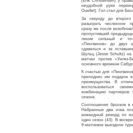
(Erik Christensen) у пр
неудобной руки переи
Ouellet). Гол стал для Би
За секунду до второго
разыграть численное п
сразу же после возобновле
пропустивший предыдущие
линии сильный и точ
«Пингвинов» до двух 
сдаваться и за оставше
Шульц (Jesse Schultz) на
матчах против «Уилкз-
основного времени Сабур
К счастью для «Пингвино
преподнес им подарок в
преимущества. В отлич
воспользоваться сво
комбинацию партнеров 
сезоне.
Соотношение бросков в м
Набранные два очка поз
командный рекорд по ко
один сезон (43). В воск
9-матчевое выездное тур