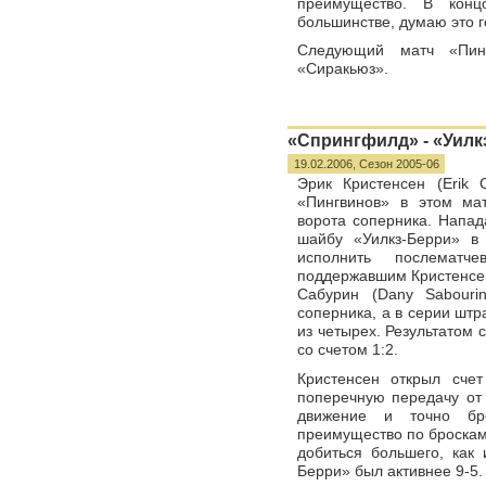
преимущество. В кон
большинстве, думаю это г
Следующий матч «Пин
«Сиракьюз».
«Спрингфилд» - «Уилкз
19.02.2006,
Сезон 2005-06
Эрик Кристенсен (Erik 
«Пингвинов» в этом ма
ворота соперника. Напа
шайбу «Уилкз-Берри» в
исполнить послематч
поддержавшим Кристенсен
Сабурин (Dany Sabouri
соперника, а в серии шт
из четырех. Результатом
со счетом 1:2.
Кристенсен открыл сче
поперечную передачу от
движение и точно бр
преимущество по броскам 
добиться большего, как 
Берри» был активнее 9-5.