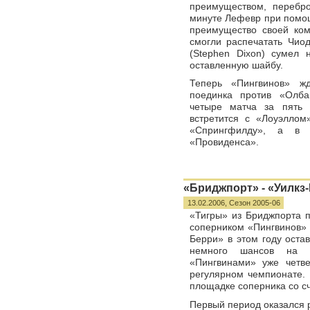
преимуществом, перебро
минуте Лефевр при помо
преимущество своей ком
смогли распечатать Чио
(Stephen Dixon) сумел 
оставленную шайбу.
Теперь «Пингвинов» ж
поединка против «Олба
четыре матча за пять
встретится с «Лоуэллом»
«Спрингфилду», а в 
«Провиденса».
«Бриджпорт» - «Уилкз-
13.02.2006,
Сезон 2005-06
«Тигры» из Бриджпорта 
соперником «Пингвинов» 
Берри» в этом году оста
немного шансов на у
«Пингвинами» уже четв
регулярном чемпионате. 
площадке соперника со сч
Первый период оказался р