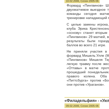
10.02.2006,
Сезон 2005-06
Форвард «Пингвинов» Ше
двухматчевое выездное т
команды сегодня матч
тренировке нападающий п
С целью замены игрока,
клуба Эрика Кристенсена
«основу» станет вторым
«Пингвинов» 29 матчей, в
результаты были гораз
баллов во всего 21 игре.
Не приняли участия в 
форвард Мишель Улле (Mic
«Пингвинов» Мишеля Терр
легкую травму после жес
«Оттавы» в матче прот
прошедший понедельник
правого колена. Оба
«Питтсбурга» против «Бо
они против «Ураганов».
«Филадельфия» - «Уилк
09.02.2006,
Сезон 2005-06