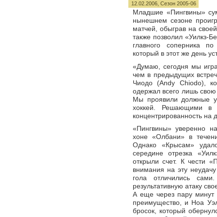
12.02.2006,
Сезон 2005-06
Младшие «Пингвины» су
нынешнем сезоне проигр
матчей, обыграв на свое
также позволил «Уилкз-Бе
главного соперника по
который в этот же день у
«Думаю, сегодня мы игра
чем в предыдущих встреч
Чиодо (Andy Chiodo), к
одержал всего лишь свою
Мы проявили должные у
хоккей. Решающими в 
концентрированность на д
«Пингвины» уверенно на
хоне «Олбани» в течен
Однако «Крысам» удало
середине отрезка «Уилк
открыли счет. К чести «
внимания на эту неудачу
гола отличились сами
результативную атаку сво
А еще через пару минут
преимущество, и Ноа Уэ
бросок, который обернул