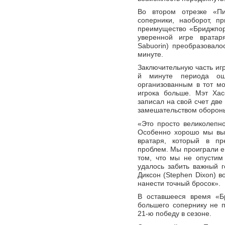
Во втором отрезке «Пи
соперники, наоборот, п
преимущество «Бриджпорт
уверенной игре вратар
Sabuorin) преобразовало
минуте.
Заключительную часть игр
й минуте периода ош
организованным в тот мо
игрока больше. Мэт Хас
записал на свой счет две
замешательством обороны
«Это просто великолепно
Особенно хорошо мы выг
вратаря, который в п
проблем. Мы проиграли ем
том, что мы не опустим
удалось забить важный 
Диксон (Stephen Dixon) в
нанести точный бросок».
В оставшееся время «Б
большего сопернику не 
21-ю победу в сезоне.