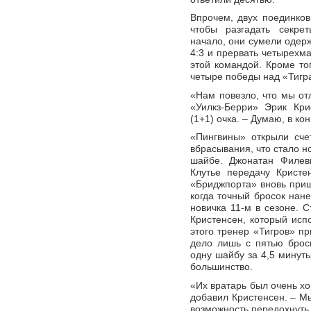
Впрочем, двух поединков
чтобы разгадать секре
начало, они сумели одер
4:3 и прервать четырехм
этой командой. Кроме то
четыре победы над «Тигра
«Нам повезло, что мы от
«Уилкз-Берри» Эрик Крис
(1+1) очка. – Думаю, в к
«Пингвины» открыли сче
вбрасывания, что стало 
шайбе. Джонатан Филеви
Клутье передачу Кристе
«Бриджпорта» вновь приш
когда точный бросок нане
новичка 11-м в сезоне. 
Кристенсен, который исп
этого тренер «Тигров» п
дело лишь с пятью броск
одну шайбу за 4,5 минут
большинство.
«Их вратарь был очень хо
добавил Кристенсен. – М
возможность передохнуть.