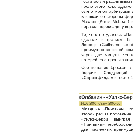
Гости могли рассчитывать
после этого гола, однако
был отменен арбитрами в
клюшкой со стороны фор
Маклин (Kurtis McLean) 
поразил перекладину воро
То, чего не удалось «Пи
сделали в третьем. В 
Лефевр (Guillaume Lefe
преимущество своей ком
через две минуты Кенн
потерей со стороны защит
Соотношение бросков в 
Берри». Следующий 
«Спрингфилда» в гостях 
«Олбани» - «Уилкз-Берр
16.02.2006,
Сезон 2005-06
Младшие «Пингвины» по
второй раз за последние
«Уилкз-Берри» выиграл
«Пингвины» перебросали 
два численных преимущ