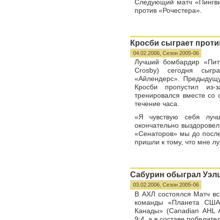
Следующий матч «Пингви
против «Рочестера».
Кросби сыграет прот
04.02.2006,
Сезон 2005-06
Лучший бомбардир «Пит
Crosby) сегодня сыг
«Айлендерс». Предыдущу
Кросби пропустил из-
тренировался вместе со
течение часа.
«Я чувствую себя лучш
окончательно выздоровел
«Сенаторов» мы до после
пришли к тому, что мне лу
Сабурин обыграл Уэл
03.02.2006,
Сезон 2005-06
В АХЛ состоялся Матч все
команды «Планета США»
Канады» (Canadian AHL A
9:4, а в составе победите