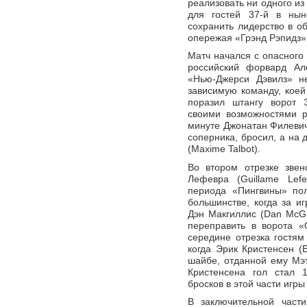
реализовать ни одного из
для гостей 37-й в нын
сохранить лидерство в о
опережая «Грэнд Рэпидз»
Матч начался с опасного
российский форвард Ал
«Нью-Джерси Дэвилз» н
зависимую команду, коей
поразил штангу ворот 
своими возможностями 
минуте Джонатан Филевич 
соперника, бросил, а на
(Maxime Talbot).
Во втором отрезке зве
Лефевра (Guillame Lef
периода «Пингвины» пол
большинстве, когда за и
Дэн Макгиллис (Dan McGil
переправить в ворота 
середине отрезка гостя
когда Эрик Кристенсен (E
шайбе, отданной ему Мэт
Кристенсена гол стал 
бросков в этой части игры
В заключительной част