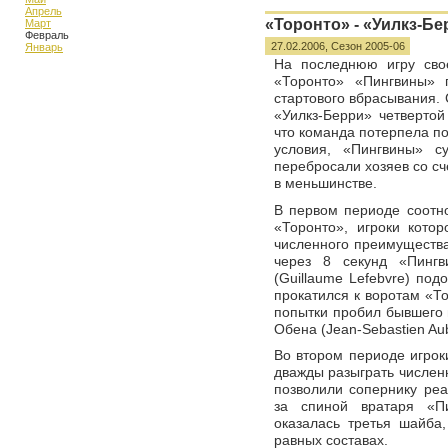
Апрель
«Торонто» - «Уилкз-Бер
Март
Февраль
27.02.2006,
Сезон 2005-06
Январь
На последнюю игру свое
«Торонто» «Пингвины» 
стартового вбрасывания. С
«Уилкз-Берри» четвертой
что команда потерпела по
условия, «Пингвины» с
перебросали хозяев со сч
в меньшинстве.
В первом периоде соотно
«Торонто», игроки кото
численного преимущества
через 8 секунд «Пингв
(Guillaume Lefebvre) по
прокатился к воротам «То
попытки пробил бывшего 
Обена (Jean-Sebastien Aub
Во втором периоде игрок
дважды разыграть числен
позволили сопернику реа
за спиной вратаря «П
оказалась третья шайба
равных составах.