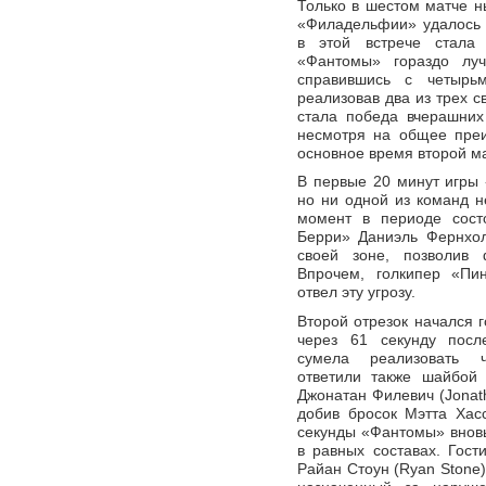
Только в шестом матче 
«Филадельфии» удалось 
в этой встрече стала 
«Фантомы» гораздо лу
справившись с четырь
реализовав два из трех 
стала победа вчерашних 
несмотря на общее преи
основное время второй м
В первые 20 минут игры 
но ни одной из команд н
момент в периоде состо
Берри» Даниэль Фернхол
своей зоне, позволив 
Впрочем, голкипер «Пи
отвел эту угрозу.
Второй отрезок начался 
через 61 секунду посл
сумела реализовать ч
ответили также шайбой
Джонатан Филевич (Jonatha
добив бросок Мэтта Хасс
секунды «Фантомы» вновь
в равных составах. Гост
Райан Стоун (Ryan Stone