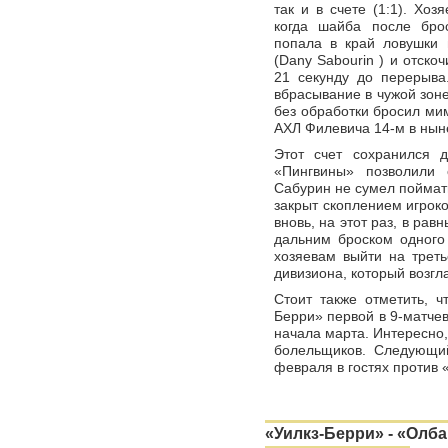
так и в счете (1:1). Хо
когда шайба после бро
попала в край ловушки 
(Dany Sabourin ) и отско
21 секунду до перерыва
вбрасывание в чужой зоне
без обработки бросил мим
АХЛ Филевича 14-м в нын
Этот счет сохранился д
«Пингвины» позволили 
Сабурин не сумел поймать
закрыт скоплением игрок
вновь, на этот раз, в рав
дальним броском одного 
хозяевам выйти на треть
дивизиона, который возг
Стоит также отметить, ч
Берри» первой в 9-матче
начала марта. Интересно,
болельщиков. Следующи
февраля в гостях против 
«Уилкз-Берри» - «Олбан