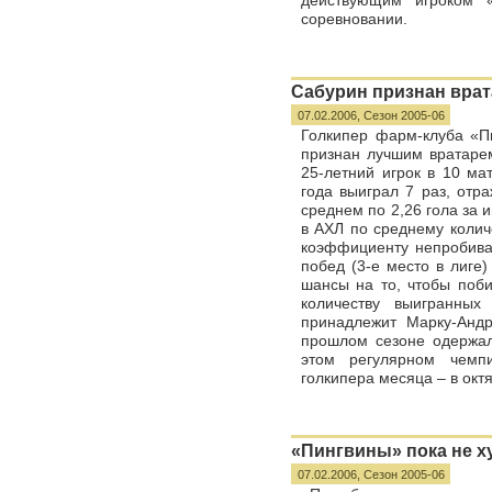
действующим игроком «
соревновании.
Сабурин признан врат
07.02.2006,
Сезон 2005-06
Голкипер фарм-клуба «Пи
признан лучшим вратарем
25-летний игрок в 10 ма
года выиграл 7 раз, отр
среднем по 2,26 гола за 
в АХЛ по среднему колич
коэффициенту непробивае
побед (3-е место в лиге)
шансы на то, чтобы поби
количеству выигранных
принадлежит Марку-Андр
прошлом сезоне одержал
этом регулярном чемп
голкипера месяца – в окт
«Пингвины» пока не х
07.02.2006,
Сезон 2005-06