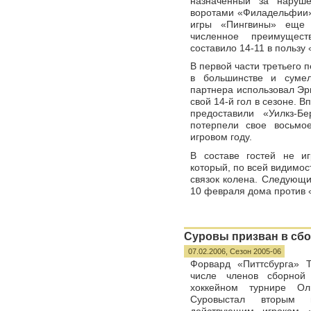
назначенный за наруше
воротами «Филадельфии».
игры «Пингвины» еще 
численное преимущес
составило 14-11 в пользу
В первой части третьего
в большинстве и сумел
партнера использовал Эри
свой 14-й гол в сезоне. 
предоставили «Уилкз-Б
потерпели свое восьмо
игровом году.
В составе гостей не игр
который, по всей видимост
связок колена. Следующи
10 февраля дома против 
Суровы призван в сб
07.02.2006,
Сезон 2005-06
Форвард «Питтсбурга» 
числе членов сборной
хоккейном турнире Ол
Суровыстал вторым 