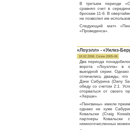
В третьем периоде «С
сравнял счет в середин
броскам 11-6. В овертайм
не позволил им использов
Следующий матч «Пин
«Провиденса».
«Лоуэлл» - «Уилкз-Берр
18.02.2006,
Сезон 2005-06
Два периода понадобило
ворота «Лоуэлла» в о
выездной серии. Однако 
отличились дважды, что
Дэни Сабурина (Dany Sa
обеду со счетом 2:1. Ус
оторваться от своего п
«Херши».
«Пингвины» имели преим
однако не хуже Сабури
Ковальски (Craig Kowa
партнеры Ковальски 
немногочисленных момент