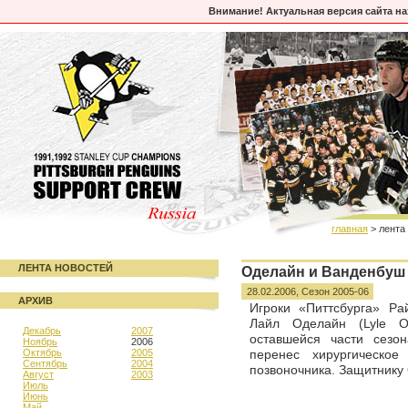
Внимание! Актуальная версия сайта н
главная
> лента
ЛЕНТА НОВОСТЕЙ
Оделайн и Ванденбуш 
28.02.2006,
Сезон 2005-06
АРХИВ
Игроки «Питтсбурга» Р
Лайл Оделайн (Lyle O
Декабрь
2007
оставшейся части сезо
Ноябрь
2006
Октябрь
2005
перенес хирургическо
Сентябрь
2004
позвоночника. Защитнику
Август
2003
Июль
Июнь
Май