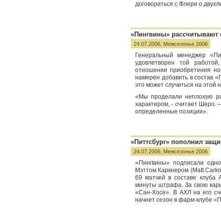
договориться с Флери о двухл
«Пингвины» рассчитывают 
24.07.2006,
Межсезонье 2006
Генеральный менеджер «Пит
удовлетворен той работой
отношении приобретения нов
намерен добавить в состав «П
это может случиться на этой 
«Мы проделали неплохую раб
характером, - считает Шеро. 
определенные позиции».
«Питтсбург» пополнил защи
24.07.2006,
Межсезонье 2006
«Пингвины» подписали одно
Мэттом Каркнером (Matt Carkn
69 матчей в составе клуба 
минуты штрафа. За свою карь
«Сан-Хосе». В АХЛ на его сч
начнет сезон в фарм-клубе «П