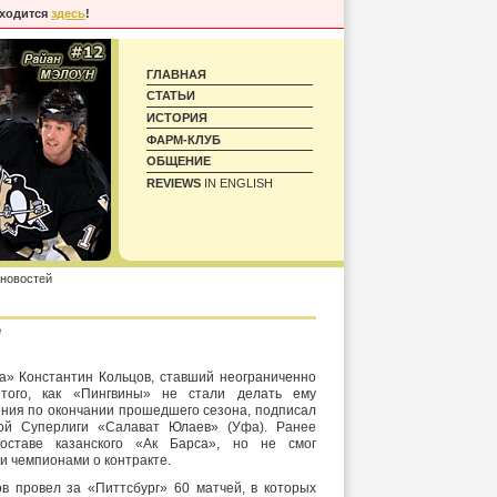
аходится
здесь
!
ГЛАВНАЯ
СТАТЬИ
ИСТОРИЯ
ФАРМ-КЛУБ
ОБЩЕНИЕ
REVIEWS
IN ENGLISH
 новостей
е
» Константин Кольцов, ставший неограниченно
того, как «Пингвины» не стали делать ему
ния по окончании прошедшего сезона, подписал
кой Суперлиги «Салават Юлаев» (Уфа). Ранее
оставе казанского «Ак Барса», но не смог
и чемпионами о контракте.
 провел за «Питтсбург» 60 матчей, в которых