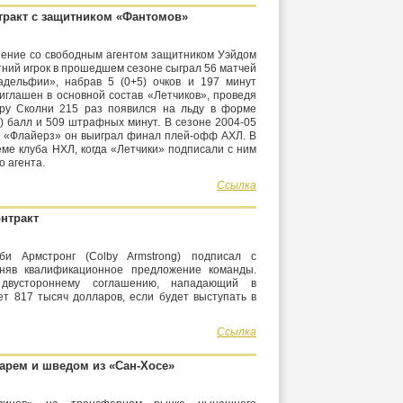
тракт с защитником «Фантомов»
шение со свободным агентом защитником Уэйдом
тний игрок в прошедшем сезоне сыграл 56 матчей
адельфии», набрав 5 (0+5) очков и 197 минут
глашен в основной состав «Летчиков», проведя
еру Сколни 215 раз появился на льду в форме
) балл и 509 штрафных минут. В сезоне 2004-05
й «Флайерз» он выиграл финал плей-офф АХЛ. В
еме клуба НХЛ, когда «Летчики» подписали с ним
о агента.
Ссылка
онтракт
би Армстронг (Colby Armstrong) подписал с
иняв квалификационное предложение команды.
двустороннему соглашению, нападающий в
т 817 тысяч долларов, если будет выступать в
Ссылка
тарем и шведом из «Сан-Хосе»