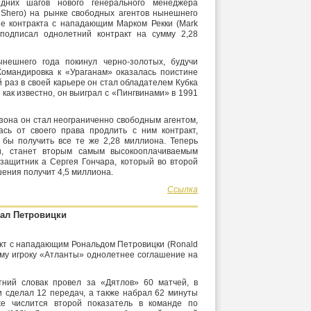
дних шагов нового генерального менеджера
Shero) на рынке свободных агентов нынешнего
е контракта с нападающим Марком Рекки (Mark
 подписал однолетний контракт на сумму 2,28
нешнего года покинул черно-золотых, будучи
омандировка к «Ураганам» оказалась поистине
й раз в своей карьере он стал обладателем Кубка
как известно, он выиграл с «Пингвинами» в 1991
зона он стал неограниченно свободным агентом,
ась от своего права продлить с ним контракт,
г бы получить все те же 2,28 миллиона. Теперь
и, станет вторым самым высокооплачиваемым
 защитник а Сергея Гончара, который во второй
шения получит 4,5 миллиона.
Ссылка
ал Петровицки
акт с нападающим Рональдом Петровицки (Ronald
ему игроку «Атланты» однолетнее соглашение на
ний словак провел за «Дятлов» 60 матчей, в
и сделал 12 передач, а также набрал 62 минуты
е числится второй показатель в команде по