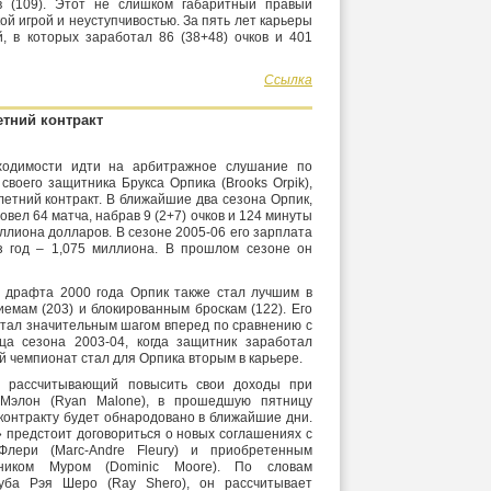
в (109). Этот не слишком габаритный правый
ой игрой и неуступчивостью. За пять лет карьеры
, в которых заработал 86 (38+48) очков и 401
Ссылка
етний контракт
ходимости идти на арбитражное слушание по
своего защитника Брукса Орпика (Brooks Orpik),
летний контракт. В ближайшие два сезона Орпик,
вел 64 матча, набрав 9 (2+7) очков и 124 минуты
ллиона долларов. В сезоне 2005-06 его зарплата
з год – 1,075 миллиона. В прошлом сезоне он
 драфта 2000 года Орпик также стал лучшим в
емам (203) и блокированным броскам (122). Его
стал значительным шагом вперед по сравнению с
ца сезона 2003-04, когда защитник заработал
 чемпионат стал для Орпика вторым в карьере.
х, рассчитывающий повысить свои доходы при
Мэлон (Ryan Malone), в прошедшую пятницу
 контракту будет обнародовано в ближайшие дни.
 предстоит договориться о новых соглашениях с
Флери (Marc-Andre Fleury) и приобретенным
ником Муром (Dominic Moore). По словам
уба Рэя Шеро (Ray Shero), он рассчитывает