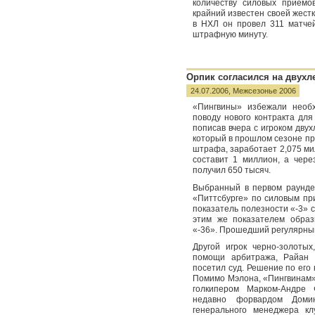
количеству силовых приемо
крайний известен своей жестк
в НХЛ он провел 311 матчей
штрафную минуту.
Орпик согласился на двухл
24.07.2006,
Межсезонье 2006
«Пингвины» избежали необ
поводу нового контракта для 
пописав вчера с игроком двух
который в прошлом сезоне про
штрафа, заработает 2,075 ми
составит 1 миллион, а чере
получил 650 тысяч.
Выбранный в первом раунде
«Питтсбурге» по силовым при
показатель полезности «-3» 
этим же показателем образ
«-36». Прошедший регулярный
Другой игрок черно-золоты
помощи арбитража, Райан 
посетил суд. Решение по его
Помимо Мэлона, «Пингвинам»
голкипером Марком-Андре 
недавно форвардом Доми
генерального менеджера кл