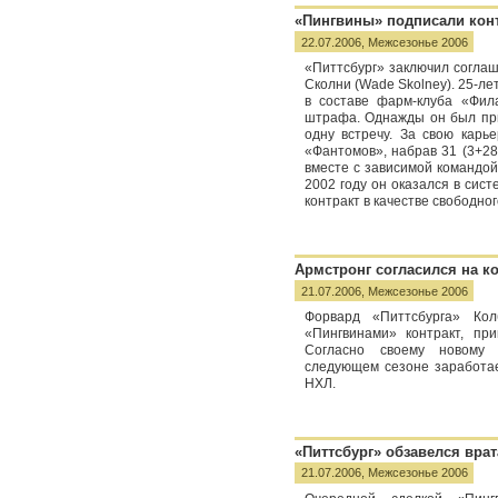
«Пингвины» подписали кон
22.07.2006,
Межсезонье 2006
«Питтсбург» заключил согла
Сколни (Wade Skolney). 25-ле
в составе фарм-клуба «Фил
штрафа. Однажды он был при
одну встречу. За свою карь
«Фантомов», набрав 31 (3+28
вместе с зависимой командо
2002 году он оказался в сист
контракт в качестве свободног
Армстронг согласился на к
21.07.2006,
Межсезонье 2006
Форвард «Питтсбурга» Кол
«Пингвинами» контракт, пр
Согласно своему новому 
следующем сезоне заработае
НХЛ.
«Питтсбург» обзавелся вра
21.07.2006,
Межсезонье 2006