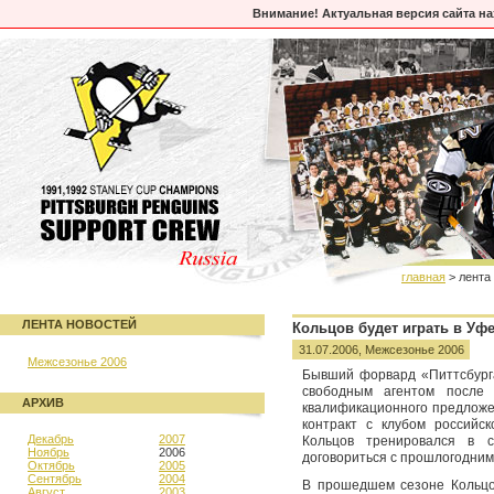
Внимание! Актуальная версия сайта н
главная
> лента
ЛЕНТА НОВОСТЕЙ
Кольцов будет играть в Уф
31.07.2006,
Межсезонье 2006
Межсезонье 2006
Бывший форвард «Питтсбурга
свободным агентом после 
АРХИВ
квалификационного предложе
контракт с клубом российс
Декабрь
2007
Кольцов тренировался в с
Ноябрь
2006
договориться с прошлогодним
Октябрь
2005
Сентябрь
2004
В прошедшем сезоне Кольцов
Август
2003