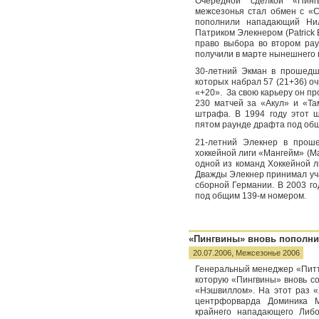
Очередной сделкой «Пин
межсезонья стал обмен с «С
пополнили нападающий Нил
Патриком Элекнером (Patrick 
право выбора во втором рау
получили в марте нынешнего г
30-летний Экман в прошедш
которых набрал 57 (21+36) о
«+20». За свою карьеру он пр
230 матчей за «Акул» и «Та
штрафа. В 1994 году этот 
пятом раунде драфта под об
21-летний Элекнер в прош
хоккейной лиги «Мангейм» (Ma
одной из команд Хоккейной л
Дважды Элекнер принимал уч
сборной Германии. В 2003 г
под общим 139-м номером.
«Пингвины» вновь пополни
20.07.2006,
Межсезонье 2006
Генеральный менеджер «Питтс
которую «Пингвины» вновь с
«Нэшвиллом». На этот раз «
центрфорварда Доминика М
крайнего нападающего Либор