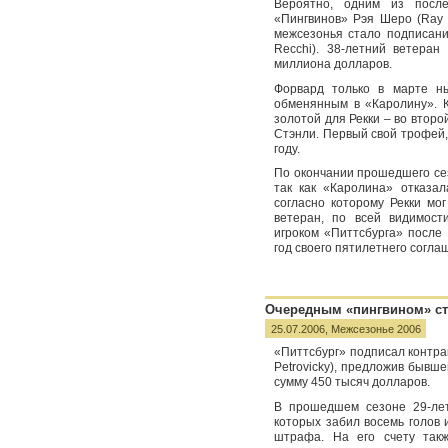
Вероятно, одним из после
«Пингвинов» Рэя Шеро (Ray 
межсезонья стало подписани
Recchi). 38-летний ветеран
миллиона долларов.
Форвард только в марте ны
обменянным в «Каролину». К
золотой для Рекки – во второ
Стэнли. Первый свой трофей, 
году.
По окончании прошедшего се
так как «Каролина» отказал
согласно которому Рекки мо
ветеран, по всей видимост
игроком «Питтсбурга» после
год своего пятилетнего согла
Очередным «пингвином» ст
25.07.2006,
Межсезонье 2006
«Питтсбург» подписал контр
Petrovicky), предложив бывш
сумму 450 тысяч долларов.
В прошедшем сезоне 29-лет
которых забил восемь голов 
штрафа. На его счету такж