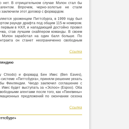
о нет. В отрицательном случае Мэлон стал бы
агентом. Впрочем, черно-золотые не стали
 заключили этот договор с форвардом.
вляется уроженцем Питтсбурга, в 1999 году был
ертом раунде драфта под общим 115-м номером.
о первым в НХЛ, и нападающий достойно провел
 очка, став лучшим снайпером команды. В своем
– Мэлон заработал на один балл больше. По
онтракта он станет неограниченно свободным
Ссылка
нляндию
y Chiodo) и форвард Бен Ивес (Ben Eaves),
 системе «Питтсбурга», приняли решение уехать
бы Финляндии. Чиодо заключил соглашение с
а Ивес будет выступать за «Эспоо» (Espoo). Оба
свободными агентами после того, как «Пингвины»
икационных предложений по окончании сезона
Ссылка
ттсбург»