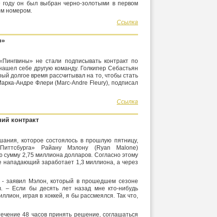
99 году он был выбран черно-золотыми в первом
-м номером.
Ссылка
о»
«Пингвины» не стали подписывать контракт по
нашел себе другую команду. Голкипер Себастьян
орый долгое время рассчитывал на то, чтобы стать
арка-Андре Флери (Marc-Andre Fleury), подписал
Ссылка
ий контракт
шания, которое состоялось в прошлую пятницу,
Питтсбурга» Райану Мэлону (Ryan Malone)
ю сумму 2,75 миллиона долларов. Согласно этому
е нападающий заработает 1,3 миллиона, а через
 - заявил Мэлон, который в прошедшем сезоне
. – Если бы десять лет назад мне кто-нибудь
иллион, играя в хоккей, я бы рассмеялся. Так что,
ечение 48 часов принять решение, соглашаться