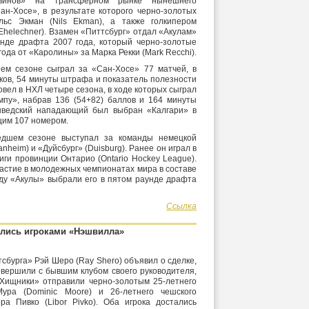
гвинов» на трансферном рынке нынешнего
ан-Хосе», в результате которого черно-золотых
ьс Экман (Nils Ekman), а также голкипером
Ehelechner). Взамен «Питтсбург» отдал «Акулам»
нде драфта 2007 года, который черно-золотые
ода от «Каролины» за Марка Рекки (Mark Recchi).
ем сезоне сыграл за «Сан-Хосе» 77 матчей, в
чков, 54 минуты штрафа и показатель полезности
овел в НХЛ четыре сезона, в ходе которых сыграл
мпу», набрав 136 (54+82) баллов и 164 минуты
шведский нападающий был выбран «Калгари» в
щим 107 номером.
едшем сезоне выступал за команды немецкой
nheim) и «Дуйсбург» (Duisburg). Ранее он играл в
иги провинции Онтарио (Ontario Hockey League).
астие в молодежных чемпионатах мира в составе
оду «Акулы» выбрали его в пятом раунде драфта
Ссылка
лись игроками «Нэшвилла»
бурга» Рэй Шеро (Ray Shero) объявил о сделке,
овершили с бывшим клубом своего руководителя,
Хищники» отправили черно-золотым 25-летнего
ура (Dominic Moore) и 26-летнего чешского
а Пивко (Libor Pivko). Оба игрока достались