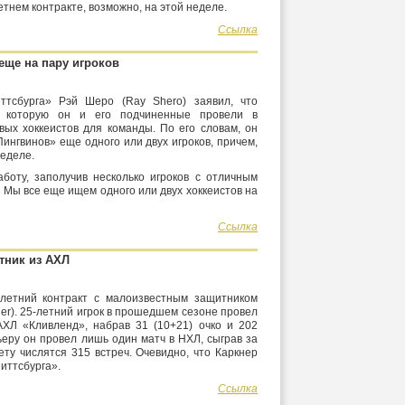
етнем контракте, возможно, на этой неделе.
Ссылка
еще на пару игроков
тсбурга» Рэй Шеро (Ray Shero) заявил, что
, которую он и его подчиненные провели в
ых хоккеистов для команды. По его словам, он
ингвинов» еще одного или двух игроков, причем,
неделе.
оту, заполучив несколько игроков с отличным
– Мы все еще ищем одного или двух хоккеистов на
Ссылка
тник из АХЛ
летний контракт с малоизвестным защитником
er). 25-летний игрок в прошедшем сезоне провел
АХЛ «Кливленд», набрав 31 (10+21) очко и 202
еру он провел лишь один матч в НХЛ, сыграв за
ету числятся 315 встреч. Очевидно, что Каркнер
иттсбурга».
Ссылка