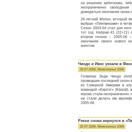
на решение арбитража, либ
неограниченно свободным 
дожидаться окончания срока и
26-летний Мэлон, который я
выбран «Пингвинами» в четв
Сезон 2003-04 стал для нег
тот год. Набрав 43 (22+21)
втором сезоне – 2005-06 
окончании своего нового к
агентом.
Чиодо и Ивес уехали в Фи
25.07.2006,
Межсезонье 2006
Голкипер Энди Чиодо (And
проведшие последний сезон в
из Северной Америки в клу
командой «Кэрпэт» (Kärpät), 
игрока стали неограниченно 
не стали делать им квалиф
2005-06.
Рекки снова вернулся в «Пи
25.07.2006,
Межсезонье 2006