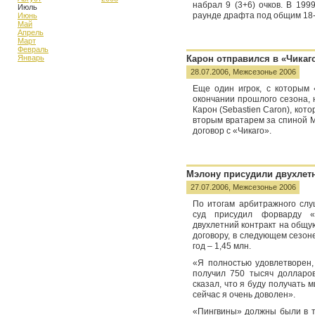
набрал 9 (3+6) очков. В 19
Июль
раунде драфта под общим 18
Июнь
Май
Апрель
Март
Февраль
Карон отправился в «Чикаг
Январь
28.07.2006,
Межсезонье 2006
Еще один игрок, с которым 
окончании прошлого сезона, 
Карон (Sebastien Caron), кот
вторым вратарем за спиной М
договор с «Чикаго».
Мэлону присудили двухлетн
27.07.2006,
Межсезонье 2006
По итогам арбитражного слу
суд присудил форварду «
двухлетний контракт на общу
договору, в следующем сезон
год – 1,45 млн.
«Я полностью удовлетворен,
получил 750 тысяч долларов
сказал, что я буду получать м
сейчас я очень доволен».
«Пингвины» должны были в т