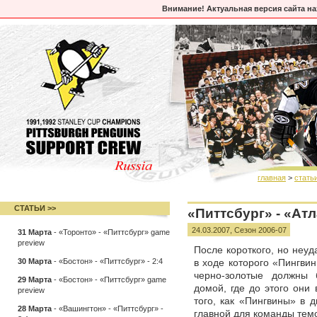
Внимание! Актуальная версия сайта н
главная
>
стать
СТАТЬИ >>
«Питтсбург» - «Ат
24.03.2007,
Сезон 2006-07
31 Марта
-
«Торонто» - «Питтсбург» game
preview
После короткого, но неуд
30 Марта
-
«Бостон» - «Питтсбург» - 2:4
в ходе которого «Пингви
черно-золотые должны 
29 Марта
-
«Бостон» - «Питтсбург» game
домой, где до этого они
preview
того, как «Пингвины» в 
28 Марта
-
«Вашингтон» - «Питтсбург» -
главной для команды темо