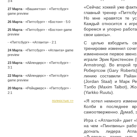
3:4
«Сейчас хоккей уже факти
27 Марта
-
«Вашингтон» - «Питтсбург»
главный тренер «Питтсбу
game preview
Но мне нравятся те ус
26 Марта
-
«Питтсбург» - «Бостон» - 5:0
Каждый относится к иг
боремся и упорно работа
25 Марта
-
«Питтсбург» - «Бостон» game
свои шансы».
preview
-
«Питтсбург» - «Атланта» - 2:1
С целью взбодрить св
тренировке изменил соче
24 Марта
-
«Питтсбург» - «Атланта» game
измененное первое звено,
preview
играли Эрик Кристенсен (E
23 Марта
-
«Айлендерс» - «Питтсбург» -
Armstrong). Во второй 
3:1
Робертсом (Gary Roberts
22 Марта
-
«Айлендерс» - «Питтсбург»
линию составили Райан
game preview
(Jordan Staal) и Марк Р
Тэлбо (Maxim Talbot), Ж
20 Марта
-
«Рейнджерс» - «Питтсбург» -
(Yarkko Ruutu).
2:1
«Я хотел немного измени
полностью >>
Колби в последнее вр
самоотверженно. Думаб, э
Игра с «Атлантой» дает «
на чем «Пингвины» рабо
догнать лидера Атлан
«Дьяволы» также чуть