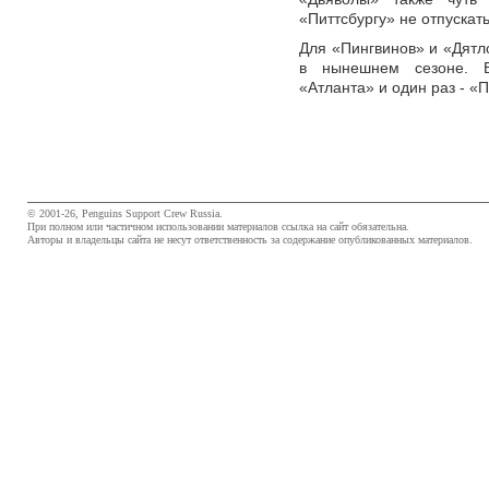
«Питтсбургу» не отпускат
Для «Пингвинов» и «Дятл
в нынешнем сезоне. 
«Атланта» и один раз - «П
© 2001-26, Penguins Support Crew Russia.
При полном или частичном использовании материалов ссылка на сайт обязательна.
Авторы и владельцы сайта не несут ответственность за содержание опубликованных материалов.